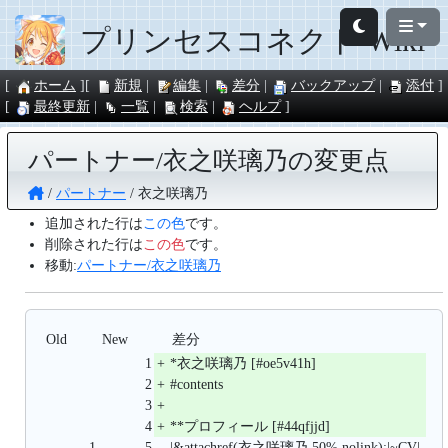
プリンセスコネクト Wiki
ホーム
新規
編集
差分
バックアップ
添付
最終更新
一覧
検索
ヘルプ
パートナー/衣之咲璃乃の変更点
パートナー
衣之咲璃乃
追加された行は
この色
です。
削除された行は
この色
です。
移動:
パートナー/衣之咲璃乃
Old
New
差分
1
+
*衣之咲璃乃 [#oe5v41h]
2
+
#contents
3
+
4
+
**プロフィール [#44qfjjd]
1
5
|&attachref(衣之咲璃乃,50%,nolink);|~CV|