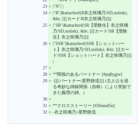
23
+
|''N''| |
24
+
|''R''|&attachref(R衣之咲璃乃/SD,nolink); 
&br; [[[カード/R衣之咲璃乃]]]|
25
+
|''SR''|&attachref(SR【受験生】衣之咲璃
乃/SD,nolink); &br; [[[カード/SR【受験
生】衣之咲璃乃]]]|
26
+
|''SSR''|&attachref(SSR【ショットハー
ト】衣之咲璃乃/SD,nolink); &br; [[[カー
ド/SSR【ショットハート】衣之咲璃乃]]]
|
27
+
28
+
**関係のあるパートナー [#pq8ygjw]
29
+
-[[[パートナー/星野静流]]] (主人公を巡
る奇妙な姉妹関係（自称）により突如で
きた義理の姉。)
30
+
31
+
**クロスストーリー [#26umd5n]
32
+
-衣之咲璃乃×星野静流