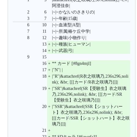
阿澄佳奈|
2
6
|~|~かな|いのさきりの|
3
7
|~|~年齢|15歳|
6
10
|~|~血液型|A型|
7
11
|~|~所属|椿ケ丘中学|
8
12
|~|~趣味|小物作り|
13
+
|~|~種族|ヒューマン|
14
+
|~|~武器|弓|
9
15
16
+
** カード [#8gn4mjl]
17
+
|''N''| |
18
+
|''R''|&attachref(R衣之咲璃乃,236x296,noli
nk); &br; [[[カード/R衣之咲璃乃]]]|
19
+
|''SR''|&attachref(SR【受験生】衣之咲璃
乃,236x296,nolink); &br; [[[カード/SR
【受験生】衣之咲璃乃]]]|
20
+
|''SSR''|&attachref(SSR【ショットハー
ト】衣之咲璃乃,236x296,nolink); &br; 
[[[カード/SSR【ショットハート】衣之咲
璃乃]]]|
21
+
22
+
** SDキャラ [#6awqfa3]